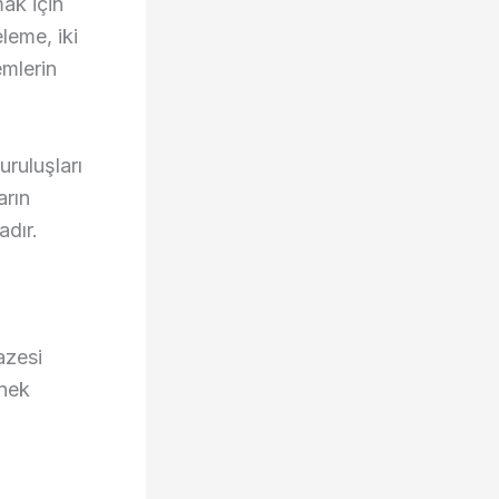
mak için
leme, iki
emlerin
uruluşları
arın
adır.
azesi
enek