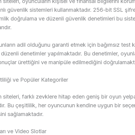
siteleri, oyuncuların kişisel ve finansal bilgilerini koru
lı güvenlik sistemleri kullanmaktadır. 256-bit SSL şifre
imlik doğrulama ve düzenli güvenlik denetimleri bu sist
rıdır.
unların adil olduğunu garanti etmek için bağımsız test k
 düzenli denetimler yapılmaktadır. Bu denetimler, oyunl
onuçlar ürettiğini ve manipüle edilmediğini doğrulamakt
liliği ve Popüler Kategoriler
 siteleri, farklı zevklere hitap eden geniş bir oyun yelp
r. Bu çeşitlilik, her oyuncunun kendine uygun bir seç
ini sağlamaktadır.
arı ve Video Slotlar