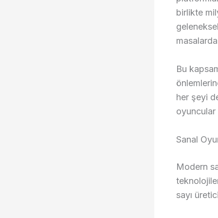
birlikte m
geleneksel
masalardan
Bu kapsaml
önlemlerin
her şeyi d
oyuncular i
Sanal Oyun 
Modern san
teknolojile
sayı üretic