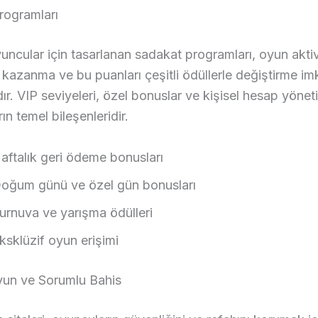
rogramları
uncular için tasarlanan sadakat programları, oyun aktiv
kazanma ve bu puanları çeşitli ödüllerle değiştirme im
r. VIP seviyeleri, özel bonuslar ve kişisel hesap yöneti
ın temel bileşenleridir.
aftalık geri ödeme bonusları
oğum günü ve özel gün bonusları
urnuva ve yarışma ödülleri
ksklüzif oyun erişimi
yun ve Sorumlu Bahis