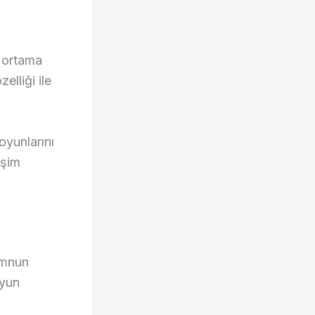
l ortama
elliği ile
oyunlarını
eşim
emnun
oyun