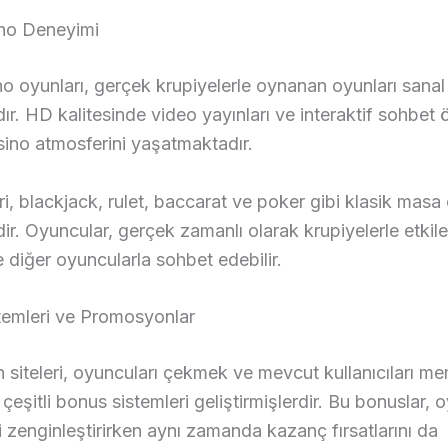
ino Deneyimi
no oyunları, gerçek krupiyelerle oynanan oyunları sana
r. HD kalitesinde video yayınları ve interaktif sohbet öz
ino atmosferini yaşatmaktadır.
i, blackjack, rulet, baccarat ve poker gibi klasik masa 
ir. Oyuncular, gerçek zamanlı olarak krupiyelerle etkil
ve diğer oyuncularla sohbet edebilir.
temleri ve Promosyonlar
 siteleri, oyuncuları çekmek ve mevcut kullanıcıları m
çeşitli bonus sistemleri geliştirmişlerdir. Bu bonuslar, 
 zenginleştirirken aynı zamanda kazanç fırsatlarını da