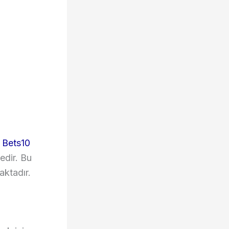
e
Bets10
edir. Bu
aktadır.