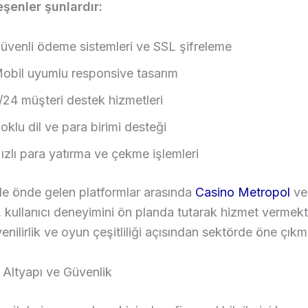
eşenler şunlardır:
üvenli ödeme sistemleri ve SSL şifreleme
obil uyumlu responsive tasarım
/24 müşteri destek hizmetleri
oklu dil ve para birimi desteği
ızlı para yatırma ve çekme işlemleri
 önde gelen platformlar arasında
Casino Metropol
v
er, kullanıcı deneyimini ön planda tutarak hizmet vermekt
venilirlik ve oyun çeşitliliği açısından sektörde öne çıkm
 Altyapı ve Güvenlik