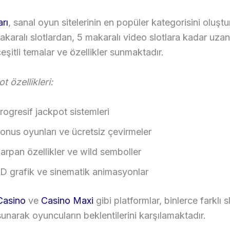
arı
, sanal oyun sitelerinin en popüler kategorisini oluşt
akaralı slotlardan, 5 makaralı video slotlara kadar uza
eşitli temalar ve özellikler sunmaktadır.
t özellikleri:
rogresif jackpot sistemleri
onus oyunları ve ücretsiz çevirmeler
arpan özellikler ve wild semboller
D grafik ve sinematik animasyonlar
Casino
ve
Casino Maxi
gibi platformlar, binlerce farklı 
unarak oyuncuların beklentilerini karşılamaktadır.