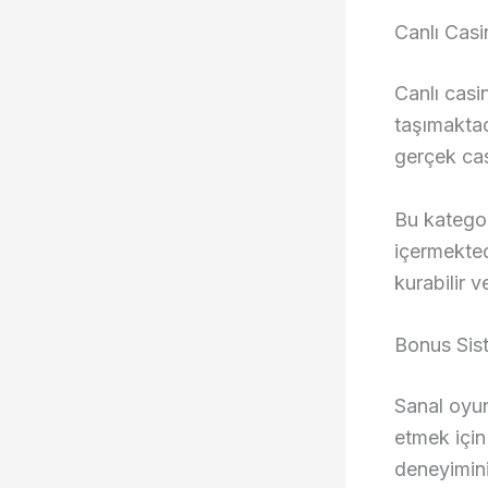
Canlı Cas
Canlı casi
taşımaktadı
gerçek cas
Bu kategor
içermekted
kurabilir 
Bonus Sis
Sanal oyun
etmek için 
deneyimini