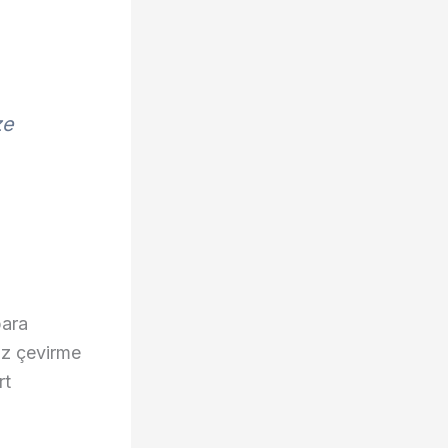
ze
para
siz çevirme
rt