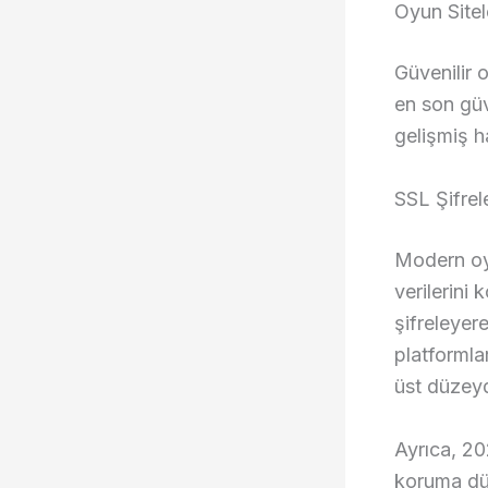
Oyun Sitel
Güvenilir o
en son güve
gelişmiş h
SSL Şifre
Modern oyu
verilerini 
şifreleyer
platformlar
üst düzeyd
Ayrıca, 20
koruma düz