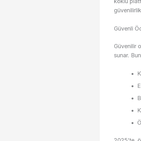
köklü platf
güvenilirli
Güvenli Ö
Güvenilir o
sunar. Bun
K
E
B
K
Ö
2025’te, ö