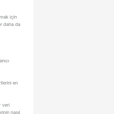
umak için
ler daha da
anıcı
ilerini en
 veri
inin nasıl