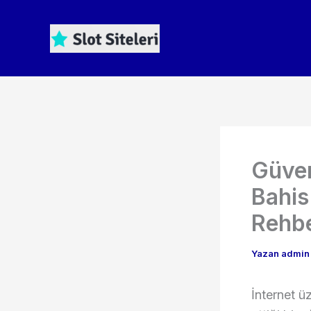
İçeriğe
atla
Güven
Bahis
Rehb
Yazan
admi
İnternet ü