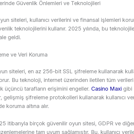
erinde Güvenlik Önlemleri ve Teknolojileri
yun siteleri, kullanıcı verilerini ve finansal işlemleri kor
nlik teknolojilerini kullanır. 2025 yılında, bu teknoloji
ale geldi.
leme ve Veri Koruma
n siteleri, en az 256-bit SSL şifreleme kullanarak kull
korur. Bu teknoloji, internet üzerinden iletilen tüm verileri
ek üçüncü tarafların erişimini engeller.
Casino Maxi
gibi
, gelişmiş şifreleme protokolleri kullanarak kullanıcı ver
e koruma altına alır.
25 itibarıyla birçok güvenilir oyun sitesi, GDPR ve diğer
enlemelerine tam uyum sağlamıştır. Bu, kullanıcı veriler