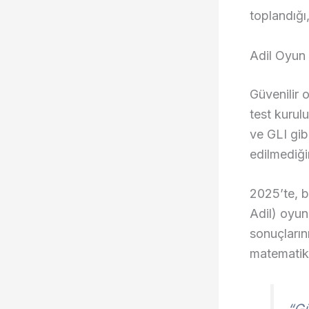
toplandığı
Adil Oyun 
Güvenilir 
test kurul
ve GLI gib
edilmediği
2025’te, b
Adil) oyun
sonuçları
matematiks