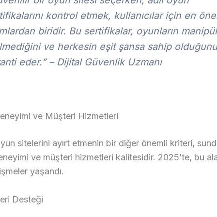
venilir bir oyun sitesi seçerken, adil oyun
tifikalarını kontrol etmek, kullanıcılar için en öne
mlardan biridir. Bu sertifikalar, oyunların manipü
lmediğini ve herkesin eşit şansa sahip olduğun
anti eder.” – Dijital Güvenlik Uzmanı
Deneyimi ve Müşteri Hizmetleri
yun sitelerini ayırt etmenin bir diğer önemli kriteri, sund
deneyimi ve müşteri hizmetleri kalitesidir. 2025’te, bu a
işmeler yaşandı.
eri Desteği