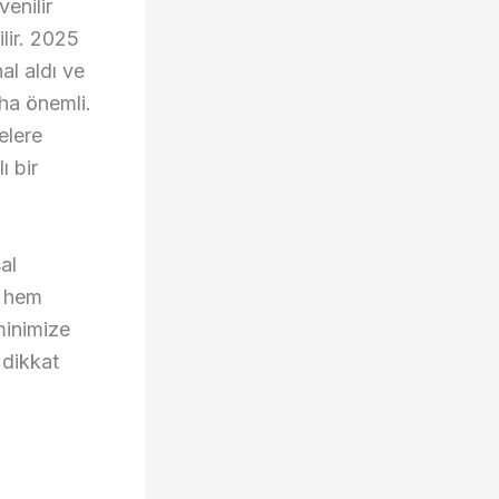
venilir
lir. 2025
al aldı ve
aha önemli.
elere
ı bir
al
, hem
minimize
 dikkat