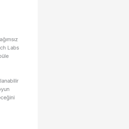
bağımsız
Tech Labs
püle
lanabilir
 oyun
ceğini