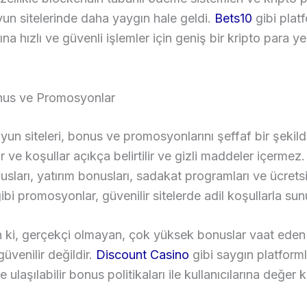
oyun sitelerinde daha yaygın hale geldi.
Bets10
gibi platf
rına hızlı ve güvenli işlemler için geniş bir kripto para y
nus ve Promosyonlar
oyun siteleri, bonus ve promosyonlarını şeffaf bir şekild
r ve koşullar açıkça belirtilir ve gizli maddeler içermez
usları, yatırım bonusları, sadakat programları ve ücrets
ibi promosyonlar, güvenilir sitelerde adil koşullarla sunu
ki, gerçekçi olmayan, çok yüksek bonuslar vaat eden 
güvenilir değildir.
Discount Casino
gibi saygın platforml
 ulaşılabilir bonus politikaları ile kullanıcılarına değer k