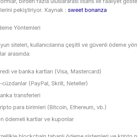
ormlar, birden fazla uluslararası lisans ile faaliyet göst
klerini pekiştiriyor. Kaynak :
sweet bonanza
deme Yöntemleri
yun siteleri, kullanıcılarına çeşitli ve güvenli ödeme yö
lar arasında:
redi ve banka kartları (Visa, Mastercard)
-cüzdanlar (PayPal, Skrill, Neteller)
anka transferleri
ripto para birimleri (Bitcoin, Ethereum, vb.)
n ödemeli kartlar ve kuponlar
zellikle blockchain tabanlı ödeme sistemleri ve kripto 