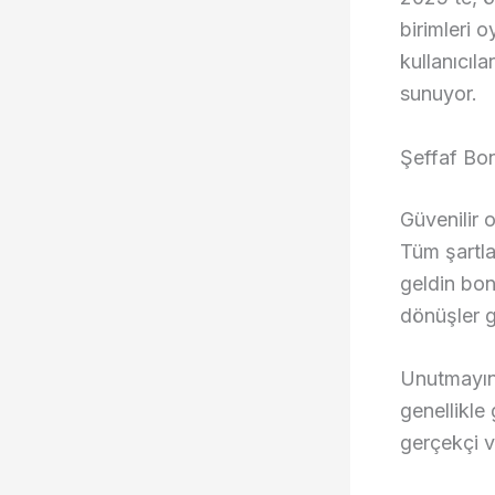
birimleri 
kullanıcıla
sunuyor.
Şeffaf Bo
Güvenilir 
Tüm şartla
geldin bon
dönüşler g
Unutmayın 
genellikle 
gerçekçi ve