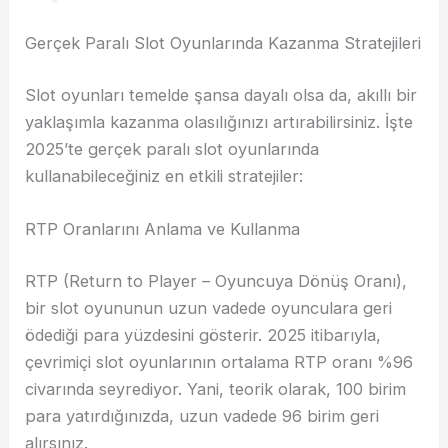
Gerçek Paralı Slot Oyunlarında Kazanma Stratejileri
Slot oyunları temelde şansa dayalı olsa da, akıllı bir
yaklaşımla kazanma olasılığınızı artırabilirsiniz. İşte
2025’te gerçek paralı slot oyunlarında
kullanabileceğiniz en etkili stratejiler:
RTP Oranlarını Anlama ve Kullanma
RTP (Return to Player – Oyuncuya Dönüş Oranı),
bir slot oyununun uzun vadede oyunculara geri
ödediği para yüzdesini gösterir. 2025 itibarıyla,
çevrimiçi slot oyunlarının ortalama RTP oranı %96
civarında seyrediyor. Yani, teorik olarak, 100 birim
para yatırdığınızda, uzun vadede 96 birim geri
alırsınız.