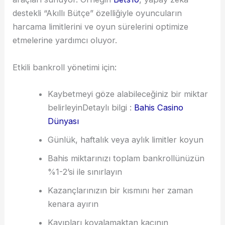
destekli “Akıllı Bütçe” özelliğiyle oyuncuların
harcama limitlerini ve oyun sürelerini optimize
etmelerine yardımcı oluyor.
Etkili bankroll yönetimi için:
Kaybetmeyi göze alabileceğiniz bir miktar
belirleyinDetaylı bilgi :
Bahis Casino
Dünyası
Günlük, haftalık veya aylık limitler koyun
Bahis miktarınızı toplam bankrollünüzün
%1-2’si ile sınırlayın
Kazançlarınızın bir kısmını her zaman
kenara ayırın
Kayıpları kovalamaktan kaçının