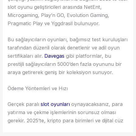
slot oyunu geliştiricileri arasında NetEnt,
Microgaming, Play’n GO, Evolution Gaming,
Pragmatic Play ve Yggdrasil bulunuyor.
Bu sağlayıcıların oyunları, bağımsız test kuruluşları
tarafından düzenli olarak denetlenir ve adil oyun
sertifikaları alır.
Davegas
gibi platformlar, bu
prestijli sağlayıcıların 5000’den fazla oyununu bir
araya getirerek geniş bir koleksiyon sunuyor.
Ödeme Yöntemleri ve Hızı
Gerçek paralı
slot oyunları
oynayacaksanız, para
yatırma ve çekme işlemlerinin sorunsuz olması
gerekir. 2025’te, kripto para birimleri ve dijital cüz