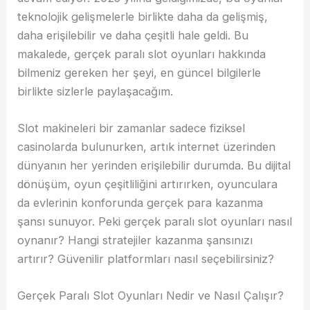
teknolojik gelişmelerle birlikte daha da gelişmiş,
daha erişilebilir ve daha çeşitli hale geldi. Bu
makalede, gerçek paralı slot oyunları hakkında
bilmeniz gereken her şeyi, en güncel bilgilerle
birlikte sizlerle paylaşacağım.
Slot makineleri bir zamanlar sadece fiziksel
casinolarda bulunurken, artık internet üzerinden
dünyanın her yerinden erişilebilir durumda. Bu dijital
dönüşüm, oyun çeşitliliğini artırırken, oyunculara
da evlerinin konforunda gerçek para kazanma
şansı sunuyor. Peki gerçek paralı slot oyunları nasıl
oynanır? Hangi stratejiler kazanma şansınızı
artırır? Güvenilir platformları nasıl seçebilirsiniz?
Gerçek Paralı Slot Oyunları Nedir ve Nasıl Çalışır?