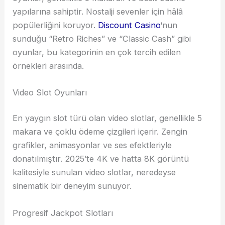
yapılarına sahiptir. Nostalji sevenler için hâlâ
popülerliğini koruyor.
Discount Casino
‘nun
sunduğu “Retro Riches” ve “Classic Cash” gibi
oyunlar, bu kategorinin en çok tercih edilen
örnekleri arasında.
Video Slot Oyunları
En yaygın slot türü olan video slotlar, genellikle 5
makara ve çoklu ödeme çizgileri içerir. Zengin
grafikler, animasyonlar ve ses efektleriyle
donatılmıştır. 2025’te 4K ve hatta 8K görüntü
kalitesiyle sunulan video slotlar, neredeyse
sinematik bir deneyim sunuyor.
Progresif Jackpot Slotları