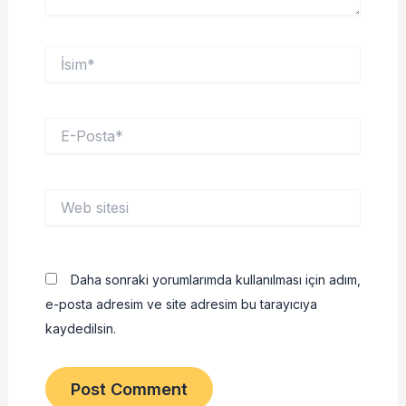
İsim*
E-
Posta*
Web
sitesi
Daha sonraki yorumlarımda kullanılması için adım,
e-posta adresim ve site adresim bu tarayıcıya
kaydedilsin.