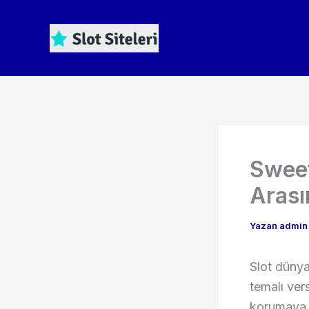
İçeriğe
atla
Sweet
Arası
Yazan
admi
Slot dünya
temalı ver
korumaya d