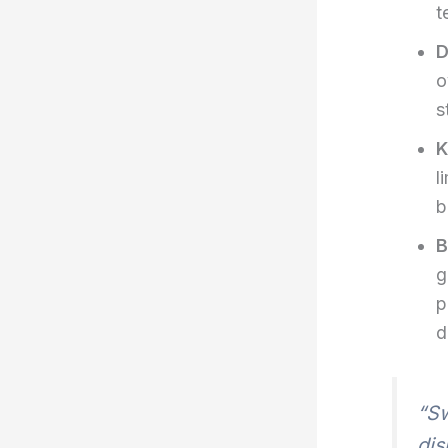
t
D
o
s
K
l
b
B
g
p
d
“Sw
dis