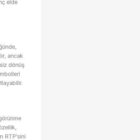
nç elde
üğünde,
lır, ancak
tsiz dönüş
mbolleri
layabilir.
 görünme
özellik,
n RTP’sini