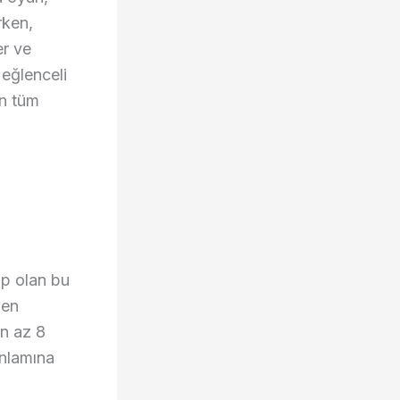
rken,
er ve
eğlenceli
ın tüm
ip olan bu
şen
n az 8
anlamına