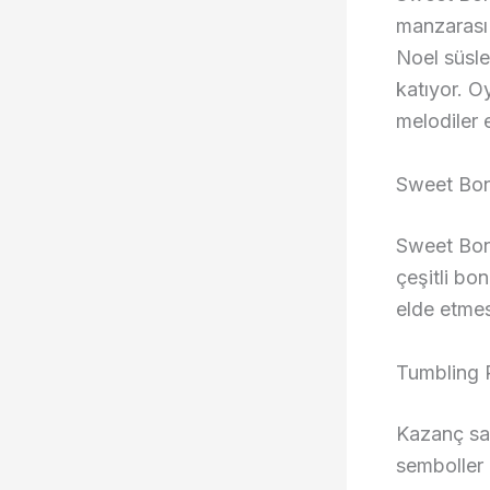
manzarası 
Noel süsle
katıyor. O
melodiler 
Sweet Bona
Sweet Bona
çeşitli bo
elde etmes
Tumbling 
Kazanç sa
semboller