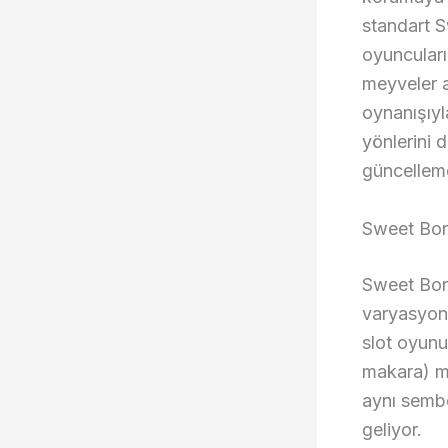
standart S
oyuncuları
meyveler a
oynanışıy
yönlerini 
güncelleme
Sweet Bon
Sweet Bona
varyasyonu
slot oyunu
makara) m
aynı sembo
geliyor.