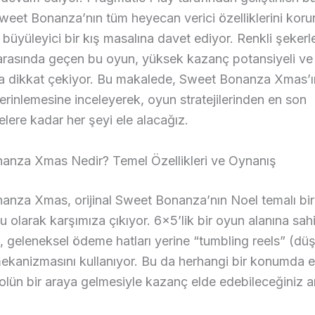
weet Bonanza’nın tüm heyecan verici özelliklerini koru
 büyüleyici bir kış masalına davet ediyor. Renkli şekerl
rasında geçen bu oyun, yüksek kazanç potansiyeli ve 
la dikkat çekiyor. Bu makalede, Sweet Bonanza Xmas’
derinlemesine inceleyerek, oyun stratejilerinden en son
lere kadar her şeyi ele alacağız.
anza Xmas Nedir? Temel Özellikleri ve Oynanış
nza Xmas, orijinal Sweet Bonanza’nın Noel temalı bir
 olarak karşımıza çıkıyor. 6×5’lik bir oyun alanına sah
, geleneksel ödeme hatları yerine “tumbling reels” (dü
ekanizmasını kullanıyor. Bu da herhangi bir konumda e
lün bir araya gelmesiyle kazanç elde edebileceğiniz 