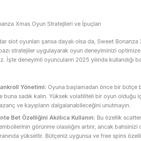
nza Xmas Oyun Stratejileri ve İpuçları
dar slot oyunları şansa dayalı olsa da, Sweet Bonanza
azı stratejiler uygulayarak oyun deneyiminizi optimize
niz. İşte deneyimli oyuncuların 2025 yılında kullandığı b
ankroll Yönetimi:
Oyuna başlamadan önce bir bütçe be
e buna sadık kalın. Yüksek volatiliteli bir oyun olduğu iç
azanç ve kayıpların dalgalanabileceğini unutmayın.
nte Bet Özelliğini Akıllıca Kullanın:
Bu özellik scatte
embollerinin görünme olasılığını artırır, ancak bahsiniz
ranında yükseltir. Bütçeniz uygunsa ve free spins özelli