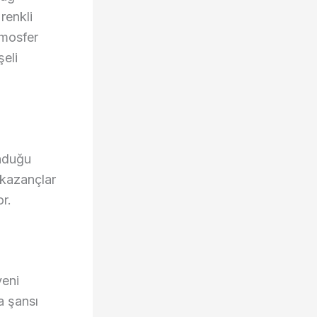
renkli
tmosfer
eli
unduğu
 kazançlar
r.
yeni
a şansı