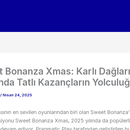
 Bonanza Xmas: Karlı Dağlar
nda Tatlı Kazançların Yolculu
n
/
Nisan 24, 2025
sının en sevilen oyunlarından biri olan Sweet Bonanza
siyonu Sweet Bonanza Xmas, 2025 yılında da popülerli
evam ediyor. Pragmatic Play tarafından geliştirilen b