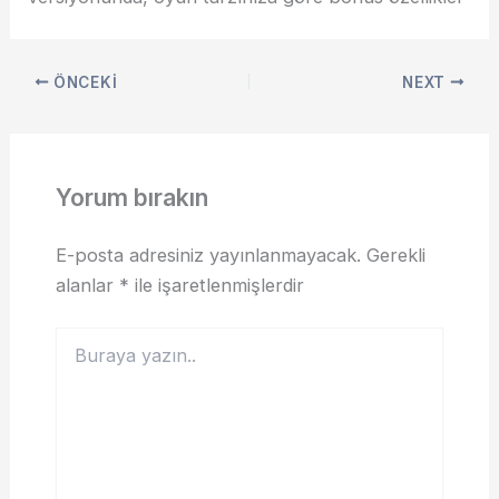
ÖNCEKI
NEXT
Yorum bırakın
E-posta adresiniz yayınlanmayacak.
Gerekli
alanlar
*
ile işaretlenmişlerdir
Buraya
yazın..