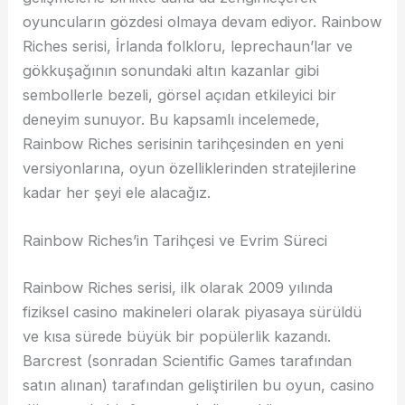
oyuncuların gözdesi olmaya devam ediyor. Rainbow
Riches serisi, İrlanda folkloru, leprechaun’lar ve
gökkuşağının sonundaki altın kazanlar gibi
sembollerle bezeli, görsel açıdan etkileyici bir
deneyim sunuyor. Bu kapsamlı incelemede,
Rainbow Riches serisinin tarihçesinden en yeni
versiyonlarına, oyun özelliklerinden stratejilerine
kadar her şeyi ele alacağız.
Rainbow Riches’in Tarihçesi ve Evrim Süreci
Rainbow Riches serisi, ilk olarak 2009 yılında
fiziksel casino makineleri olarak piyasaya sürüldü
ve kısa sürede büyük bir popülerlik kazandı.
Barcrest (sonradan Scientific Games tarafından
satın alınan) tarafından geliştirilen bu oyun, casino