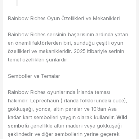
Rainbow Riches Oyun Özellikleri ve Mekanikleri
Rainbow Riches serisinin başarısının ardında yatan
en önemli faktörlerden biri, sunduğu çeşitli oyun
özellikleri ve mekanikleridir. 2025 itibariyle serinin
temel özellikleri şunlardır:
Semboller ve Temalar
Rainbow Riches oyunlarında İrlanda teması
hakimdir. Leprechaun (İrlanda folklöründeki cüce),
gökkuşağı, yonca, altın paralar ve 10’dan Asa
kadar kart sembolleri yaygın olarak kullanılır.
Wild
sembolü
genellikle altın madeni veya gökkuşağı
şeklindedir ve diğer sembollerin yerine geçerek