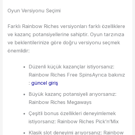
Oyun Versiyonu Seçimi
Farklı Rainbow Riches versiyonları farklı özelliklere
ve kazanç potansiyellerine sahiptir. Oyun tarzınıza
ve beklentilerinize göre doğru versiyonu seçmek
önemlidir:
Düzenli küçük kazançlar istiyorsanız:
Rainbow Riches Free SpinsAyrıca bakınız
:
güncel giriş
Büyük kazanç potansiyeli arıyorsanız:
Rainbow Riches Megaways
Çeşitli bonus özellikleri deneyimlemek
istiyorsanız: Rainbow Riches Pick’n’Mix
Klasik slot deneyimi arıyorsanız: Rainbow