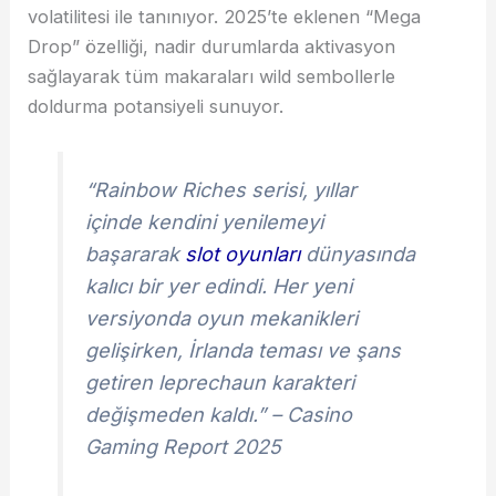
volatilitesi ile tanınıyor. 2025’te eklenen “Mega
Drop” özelliği, nadir durumlarda aktivasyon
sağlayarak tüm makaraları wild sembollerle
doldurma potansiyeli sunuyor.
“Rainbow Riches serisi, yıllar
içinde kendini yenilemeyi
başararak
slot oyunları
dünyasında
kalıcı bir yer edindi. Her yeni
versiyonda oyun mekanikleri
gelişirken, İrlanda teması ve şans
getiren leprechaun karakteri
değişmeden kaldı.”
– Casino
Gaming Report 2025