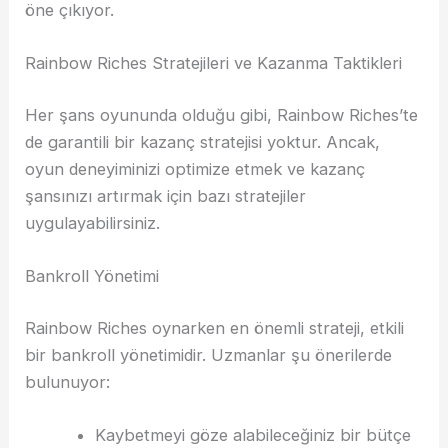
öne çıkıyor.
Rainbow Riches Stratejileri ve Kazanma Taktikleri
Her şans oyununda olduğu gibi, Rainbow Riches’te
de garantili bir kazanç stratejisi yoktur. Ancak,
oyun deneyiminizi optimize etmek ve kazanç
şansınızı artırmak için bazı stratejiler
uygulayabilirsiniz.
Bankroll Yönetimi
Rainbow Riches oynarken en önemli strateji, etkili
bir bankroll yönetimidir. Uzmanlar şu önerilerde
bulunuyor:
Kaybetmeyi göze alabileceğiniz bir bütçe