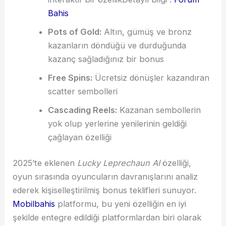
Bahis
Pots of Gold:
Altın, gümüş ve bronz
kazanların döndüğü ve durduğunda
kazanç sağladığınız bir bonus
Free Spins:
Ücretsiz dönüşler kazandıran
scatter sembolleri
Cascading Reels:
Kazanan sembollerin
yok olup yerlerine yenilerinin geldiği
çağlayan özelliği
2025’te eklenen
Lucky Leprechaun AI
özelliği,
oyun sırasında oyuncuların davranışlarını analiz
ederek kişiselleştirilmiş bonus teklifleri sunuyor.
Mobilbahis
platformu, bu yeni özelliğin en iyi
şekilde entegre edildiği platformlardan biri olarak