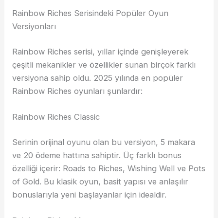
Rainbow Riches Serisindeki Popüler Oyun
Versiyonları
Rainbow Riches serisi, yıllar içinde genişleyerek
çeşitli mekanikler ve özellikler sunan birçok farklı
versiyona sahip oldu. 2025 yılında en popüler
Rainbow Riches oyunları şunlardır:
Rainbow Riches Classic
Serinin orijinal oyunu olan bu versiyon, 5 makara
ve 20 ödeme hattına sahiptir. Üç farklı bonus
özelliği içerir: Roads to Riches, Wishing Well ve Pots
of Gold. Bu klasik oyun, basit yapısı ve anlaşılır
bonuslarıyla yeni başlayanlar için idealdir.