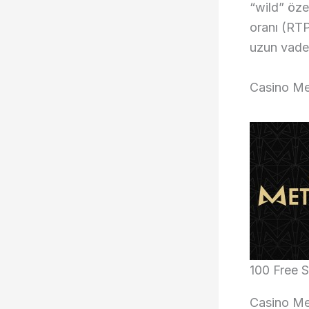
“wild” öze
oranı (RT
uzun vade
Casino Met
100 Free S
Casino Met