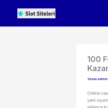
İçeriğe
atla
100 F
Kazan
Yazan
admi
Online cas
yeni oyunc
eğlence ka