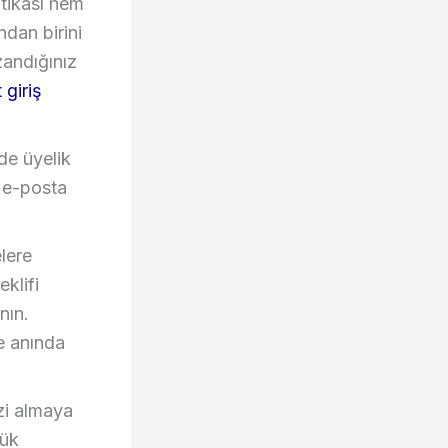
itikası hem
ndan birini
andığınız
 giriş
de üyelik
, e-posta
lere
klifi
nın.
ne anında
zi almaya
yük