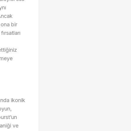
ynı
Ancak
 ona bir
ırsatları
ttiğiniz
etmeye
ında ikonik
oyun,
urst’un
aniği ve