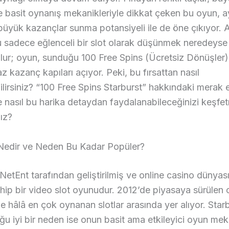
ve basit oynanış mekanikleriyle dikkat çeken bu oyun, a
üyük kazançlar sunma potansiyeli ile de öne çıkıyor. 
u sadece eğlenceli bir slot olarak düşünmek neredeyse
olur; oyun, sunduğu 100 Free Spins (Ücretsiz Dönüşler) f
az kazanç kapıları açıyor. Peki, bu fırsattan nasıl
ilirsiniz? “100 Free Spins Starburst” hakkındaki merak e
e nasıl bu harika detaydan faydalanabileceğinizi keşf
nız?
 Nedir ve Neden Bu Kadar Popüler?
 NetEnt tarafından geliştirilmiş ve online casino dünyas
ahip bir video slot oyunudur. 2012’de piyasaya sürülen 
hâlâ en çok oynanan slotlar arasında yer alıyor. Starb
ğu iyi bir neden ise onun basit ama etkileyici oyun mek