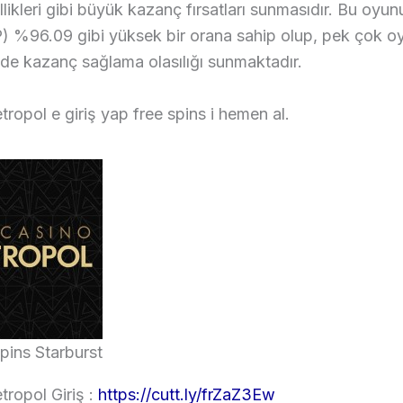
llikleri gibi büyük kazanç fırsatları sunmasıdır. Bu oyu
P) %96.09 gibi yüksek bir orana sahip olup, pek çok 
de kazanç sağlama olasılığı sunmaktadır.
ropol e giriş yap free spins i hemen al.
pins Starburst
ropol Giriş :
https://cutt.ly/frZaZ3Ew