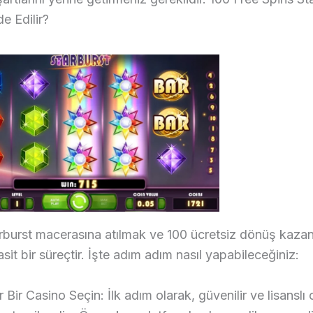
de Edilir?
rburst macerasına atılmak ve 100 ücretsiz dönüş kaz
sit bir süreçtir. İşte adım adım nasıl yapabileceğiniz:
r Bir Casino Seçin: İlk adım olarak, güvenilir ve lisanslı 