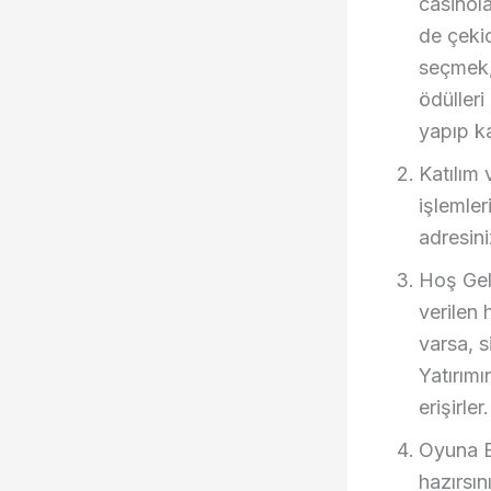
casinola
de çekic
seçmek,
ödülleri
yapıp k
Katılım 
işlemler
adresini
Hoş Gel
verilen 
varsa, s
Yatırımı
erişirle
Oyuna B
hazırsın