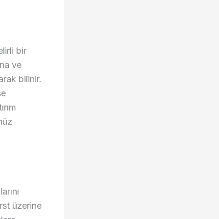
rli bir
ına ve
ak bilinir.
se
tırım
nüz
arını
rst üzerine